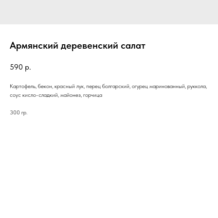
Армянский деревенский салат
590
р.
Картофель, бекон, красный лук, перец болгарский, огурец маринованный, руккола,
соус кисло-сладкий, майонез, горчица
300 гр.