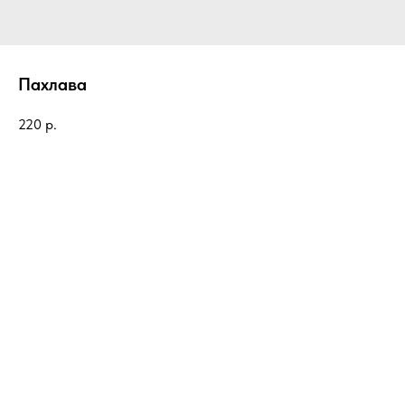
Пахлава
220
р.