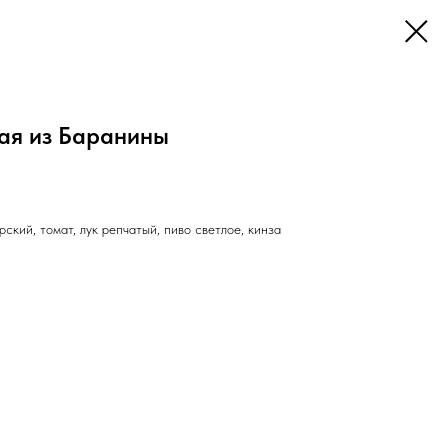
ая из Баранины
ский, томат, лук репчатый, пиво светлое, кинза