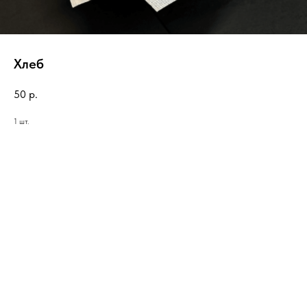
Хлеб
50
р.
1 шт.